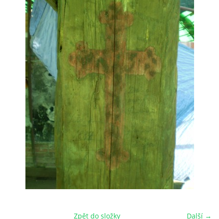
HRY OD ROKU 1973
VIDEOZÁZNAMY Z HER
FOTOALBUM
ČLENOVÉ - SOUČASNOST
HRY DO ROKU 1973
MÍSTO PRO VAŠE VZKAZY!!
DOKUMENTY OVJK
Zpět do složky
Další →