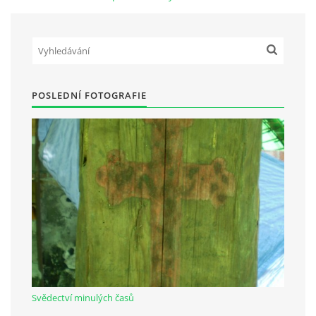
Občanská vzdělávací jednota "Komenský" v Choceradech z.s.
Chocerady 4
257 24 Chocerady
POSLEDNÍ FOTOGRAFIE
IČ: 498 28 614
Kontaktní osoba:
Mgr. Miroslava Cinkeisová
723 967 851
Mirkaci@email.cz
© 2026 eStránky.cz
|
RSS
Svědectví minulých časů