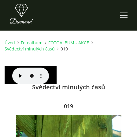
Úvod
Fotoalbum
FOTOALBUM - AKCE
ÚVOD
Svědectví minulých časů
019
AKTUALITY
O NÁS
Svědectví minulých časů
HISTORIE
019
CO NOVÉHO ZKOUŠÍME
KDY, KDE A CO HRAJEME