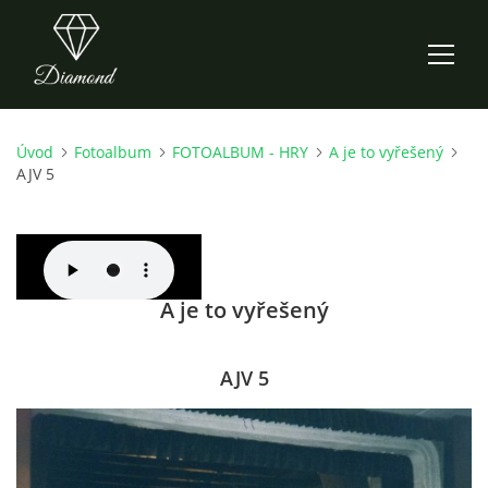
Úvod
Fotoalbum
FOTOALBUM - HRY
A je to vyřešený
ÚVOD
AJV 5
AKTUALITY
O NÁS
A je to vyřešený
HISTORIE
AJV 5
CO NOVÉHO ZKOUŠÍME
KDY, KDE A CO HRAJEME