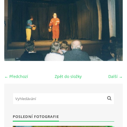
HRY OD ROKU 1973
VIDEOZÁZNAMY Z HER
FOTOALBUM
ČLENOVÉ - SOUČASNOST
← Předchozí
Zpět do složky
Další →
HRY DO ROKU 1973
MÍSTO PRO VAŠE VZKAZY!!
POSLEDNÍ FOTOGRAFIE
DOKUMENTY OVJK