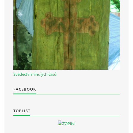
Občanská vzdělávací jednota "Komenský" v Choceradech z.s.
Chocerady 4
257 24 Chocerady
IČ: 498 28 614
Kontaktní osoba:
Mgr. Miroslava Cinkeisová
Svědectví minulých časů
723 967 851
Mirkaci@email.cz
FACEBOOK
© 2026 eStránky.cz
|
RSS
TOPLIST