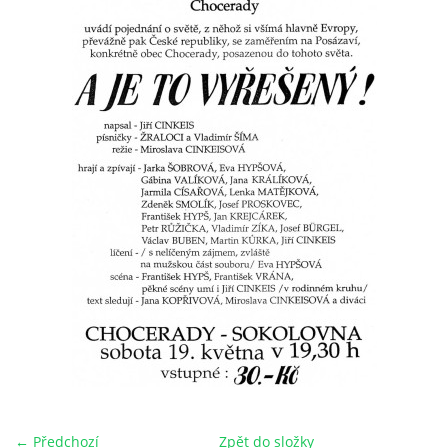
HRY OD ROKU 1973
VIDEOZÁZNAMY Z HER
FOTOALBUM
ČLENOVÉ - SOUČASNOST
HRY DO ROKU 1973
MÍSTO PRO VAŠE VZKAZY!!
DOKUMENTY OVJK
← Předchozí
Zpět do složky