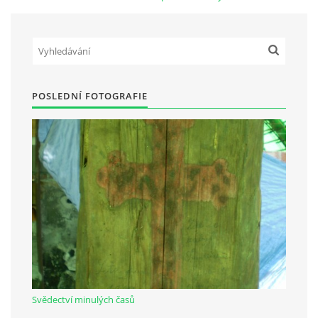
Občanská vzdělávací jednota "Komenský" v Choceradech z.s.
Chocerady 4
257 24 Chocerady
POSLEDNÍ FOTOGRAFIE
IČ: 498 28 614
Kontaktní osoba:
Mgr. Miroslava Cinkeisová
723 967 851
Mirkaci@email.cz
© 2026 eStránky.cz
|
RSS
Svědectví minulých časů