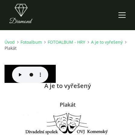
Úvod
Fotoalbum
FOTOALBUM - HRY
A je to vyřešený
ÚVOD
Plakát
AKTUALITY
O NÁS
A je to vyřešený
HISTORIE
Plakát
CO NOVÉHO ZKOUŠÍME
KDY, KDE A CO HRAJEME