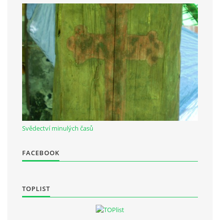
Občanská vzdělávací jednota "Komenský" v Choceradech z.s.
Chocerady 4
257 24 Chocerady
IČ: 498 28 614
Kontaktní osoba:
Mgr. Miroslava Cinkeisová
723 967 851
Svědectví minulých časů
Mirkaci@email.cz
FACEBOOK
© 2026 eStránky.cz
|
RSS
TOPLIST