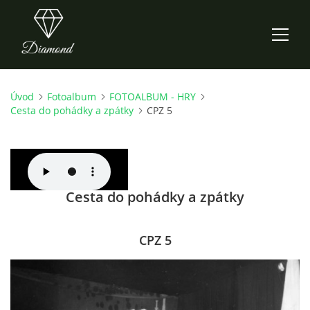
Úvod
Fotoalbum
FOTOALBUM - HRY
ÚVOD
Cesta do pohádky a zpátky
CPZ 5
AKTUALITY
O NÁS
Cesta do pohádky a zpátky
HISTORIE
CPZ 5
CO NOVÉHO ZKOUŠÍME
KDY, KDE A CO HRAJEME