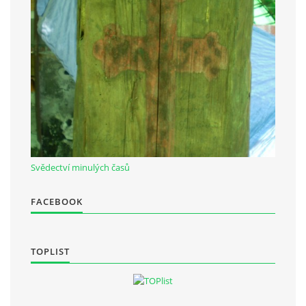
Občanská vzdělávací jednota "Komenský" v Choceradech z.s.
Chocerady 4
257 24 Chocerady
IČ: 498 28 614
Kontaktní osoba:
Mgr. Miroslava Cinkeisová
Svědectví minulých časů
723 967 851
Mirkaci@email.cz
FACEBOOK
© 2026 eStránky.cz
|
RSS
TOPLIST