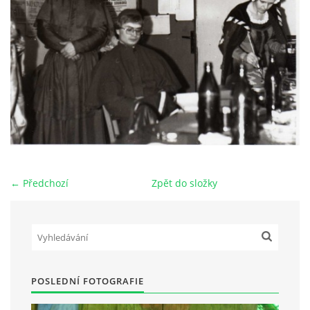
HRY OD ROKU 1973
VIDEOZÁZNAMY Z HER
FOTOALBUM
ČLENOVÉ - SOUČASNOST
← Předchozí
Zpět do složky
HRY DO ROKU 1973
MÍSTO PRO VAŠE VZKAZY!!
POSLEDNÍ FOTOGRAFIE
DOKUMENTY OVJK