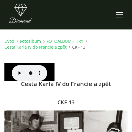
Úvod
Fotoalbum
FOTOALBUM - HRY
ÚVOD
Cesta Karla IV do Francie a zpět
CKF 13
AKTUALITY
O NÁS
Cesta Karla IV do Francie a zpět
HISTORIE
CKF 13
CO NOVÉHO ZKOUŠÍME
KDY, KDE A CO HRAJEME