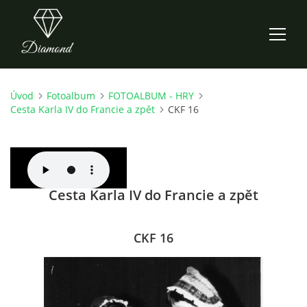
Úvod
Fotoalbum
FOTOALBUM - HRY
ÚVOD
Cesta Karla IV do Francie a zpět
CKF 16
AKTUALITY
O NÁS
Cesta Karla IV do Francie a zpět
HISTORIE
CKF 16
CO NOVÉHO ZKOUŠÍME
KDY, KDE A CO HRAJEME