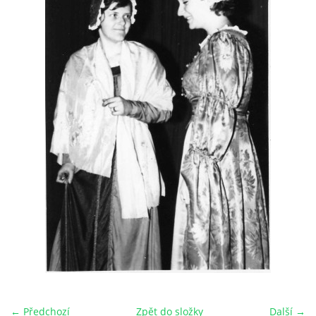
HRY OD ROKU 1973
VIDEOZÁZNAMY Z HER
FOTOALBUM
ČLENOVÉ - SOUČASNOST
HRY DO ROKU 1973
MÍSTO PRO VAŠE VZKAZY!!
DOKUMENTY OVJK
← Předchozí
Zpět do složky
Další →