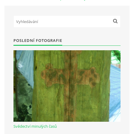
Občanská vzdělávací jednota "Komenský" v Choceradech z.s.
Chocerady 4
257 24 Chocerady
POSLEDNÍ FOTOGRAFIE
IČ: 498 28 614
Kontaktní osoba:
Mgr. Miroslava Cinkeisová
723 967 851
Mirkaci@email.cz
© 2026 eStránky.cz
|
RSS
Svědectví minulých časů