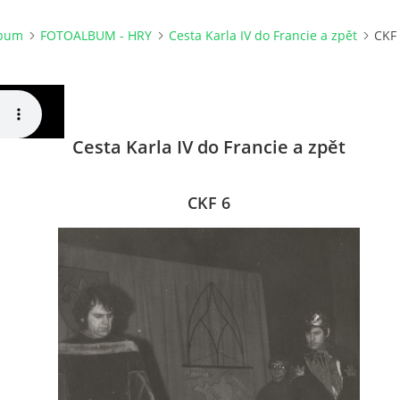
lbum
FOTOALBUM - HRY
Cesta Karla IV do Francie a zpět
CKF
Cesta Karla IV do Francie a zpět
CKF 6