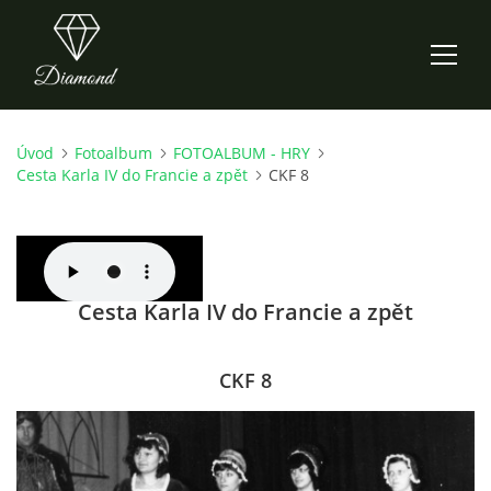
Úvod
Fotoalbum
FOTOALBUM - HRY
ÚVOD
Cesta Karla IV do Francie a zpět
CKF 8
AKTUALITY
O NÁS
Cesta Karla IV do Francie a zpět
HISTORIE
CKF 8
CO NOVÉHO ZKOUŠÍME
KDY, KDE A CO HRAJEME