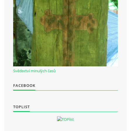
Občanská vzdělávací jednota "Komenský" v Choceradech z.s.
Chocerady 4
257 24 Chocerady
IČ: 498 28 614
Kontaktní osoba:
Mgr. Miroslava Cinkeisová
Svědectví minulých časů
723 967 851
Mirkaci@email.cz
FACEBOOK
© 2026 eStránky.cz
|
RSS
TOPLIST