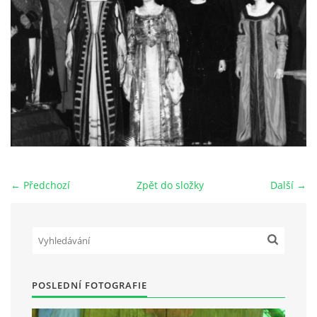
HRY OD ROKU 1973
VIDEOZÁZNAMY Z HER
FOTOALBUM
ČLENOVÉ - SOUČASNOST
← Předchozí
Zpět do složky
Další →
HRY DO ROKU 1973
MÍSTO PRO VAŠE VZKAZY!!
POSLEDNÍ FOTOGRAFIE
DOKUMENTY OVJK