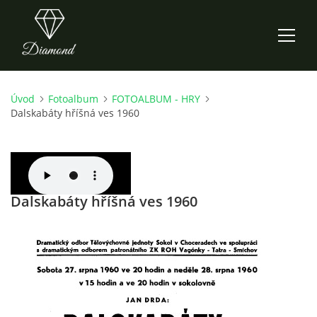
Úvod
Fotoalbum
FOTOALBUM - HRY
ÚVOD
Dalskabáty hříšná ves 1960
AKTUALITY
O NÁS
Dalskabáty hříšná ves 1960
HISTORIE
CO NOVÉHO ZKOUŠÍME
KDY, KDE A CO HRAJEME