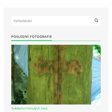
Občanská vzdělávací jednota "Komenský" v Choceradech z.s.
Chocerady 4
257 24 Chocerady
POSLEDNÍ FOTOGRAFIE
IČ: 498 28 614
Kontaktní osoba:
Mgr. Miroslava Cinkeisová
723 967 851
Mirkaci@email.cz
© 2026 eStránky.cz
|
RSS
Svědectví minulých časů