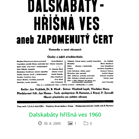
HRY OD ROKU 1973
VIDEOZÁZNAMY Z HER
FOTOALBUM
ČLENOVÉ - SOUČASNOST
HRY DO ROKU 1973
MÍSTO PRO VAŠE VZKAZY!!
Dalskabáty hříšná ves 1960
30. 8. 2009
1
0
DOKUMENTY OVJK