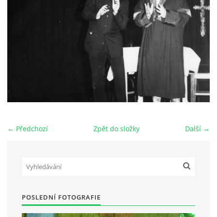
HRY OD ROKU 1973
VIDEOZÁZNAMY Z HER
FOTOALBUM
ČLENOVÉ - SOUČASNOST
← Předchozí
Zpět do složky
Další →
HRY DO ROKU 1973
MÍSTO PRO VAŠE VZKAZY!!
POSLEDNÍ FOTOGRAFIE
DOKUMENTY OVJK