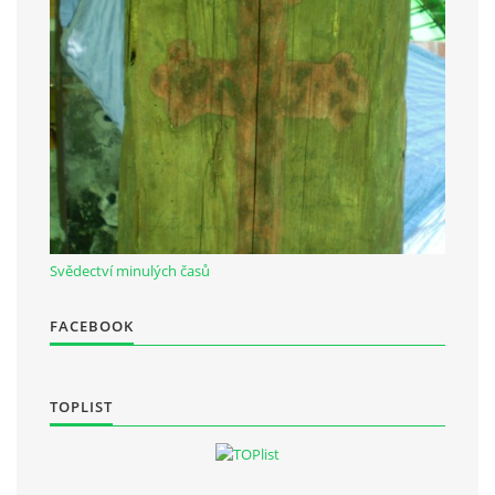
Občanská vzdělávací jednota "Komenský" v Choceradech z.s.
Chocerady 4
257 24 Chocerady
IČ: 498 28 614
Kontaktní osoba:
Mgr. Miroslava Cinkeisová
Svědectví minulých časů
723 967 851
Mirkaci@email.cz
FACEBOOK
© 2026 eStránky.cz
|
RSS
TOPLIST