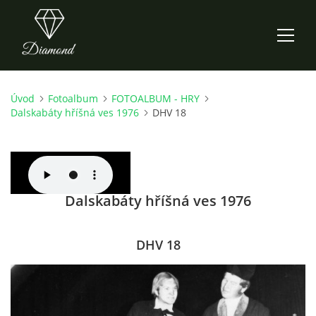
Úvod
Fotoalbum
FOTOALBUM - HRY
ÚVOD
Dalskabáty hříšná ves 1976
DHV 18
AKTUALITY
O NÁS
Dalskabáty hříšná ves 1976
HISTORIE
DHV 18
CO NOVÉHO ZKOUŠÍME
KDY, KDE A CO HRAJEME