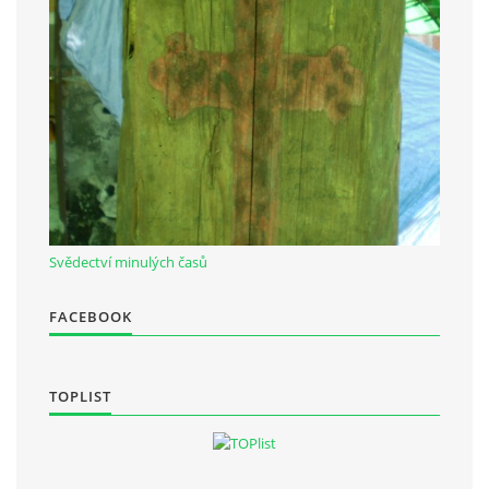
Občanská vzdělávací jednota "Komenský" v Choceradech z.s.
Chocerady 4
257 24 Chocerady
IČ: 498 28 614
Kontaktní osoba:
Mgr. Miroslava Cinkeisová
Svědectví minulých časů
723 967 851
Mirkaci@email.cz
FACEBOOK
© 2026 eStránky.cz
|
RSS
TOPLIST