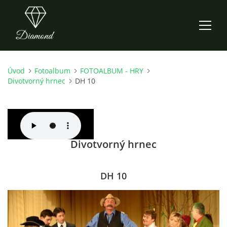
Úvod
Fotoalbum
FOTOALBUM - HRY
ÚVOD
Divotvorný hrnec
DH 10
AKTUALITY
O NÁS
Divotvorný hrnec
HISTORIE
DH 10
CO NOVÉHO ZKOUŠÍME
KDY, KDE A CO HRAJEME