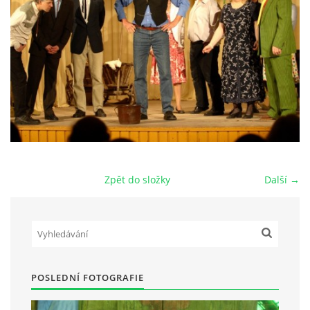
HRY OD ROKU 1973
VIDEOZÁZNAMY Z HER
FOTOALBUM
ČLENOVÉ - SOUČASNOST
Zpět do složky
Další →
HRY DO ROKU 1973
MÍSTO PRO VAŠE VZKAZY!!
POSLEDNÍ FOTOGRAFIE
DOKUMENTY OVJK