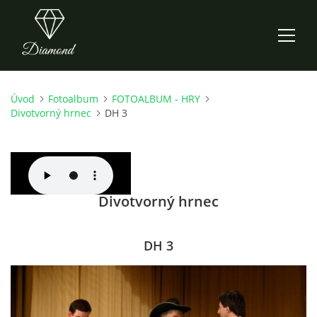
Úvod
Fotoalbum
FOTOALBUM - HRY
ÚVOD
Divotvorný hrnec
DH 3
AKTUALITY
O NÁS
Divotvorný hrnec
HISTORIE
DH 3
CO NOVÉHO ZKOUŠÍME
KDY, KDE A CO HRAJEME