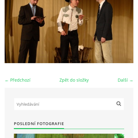
HRY OD ROKU 1973
VIDEOZÁZNAMY Z HER
FOTOALBUM
ČLENOVÉ - SOUČASNOST
← Předchozí
Zpět do složky
Další →
HRY DO ROKU 1973
MÍSTO PRO VAŠE VZKAZY!!
POSLEDNÍ FOTOGRAFIE
DOKUMENTY OVJK