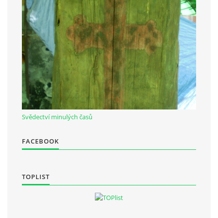
Občanská vzdělávací jednota "Komenský" v Choceradech z.s.
Chocerady 4
257 24 Chocerady
IČ: 498 28 614
Kontaktní osoba:
Mgr. Miroslava Cinkeisová
Svědectví minulých časů
723 967 851
Mirkaci@email.cz
FACEBOOK
© 2026 eStránky.cz
|
RSS
TOPLIST