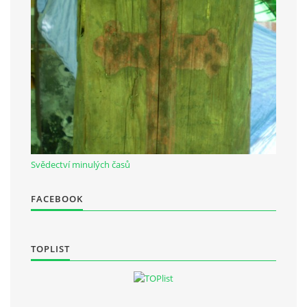
Občanská vzdělávací jednota "Komenský" v Choceradech z.s.
Chocerady 4
257 24 Chocerady
IČ: 498 28 614
Kontaktní osoba:
Mgr. Miroslava Cinkeisová
Svědectví minulých časů
723 967 851
Mirkaci@email.cz
FACEBOOK
© 2026 eStránky.cz
|
RSS
TOPLIST