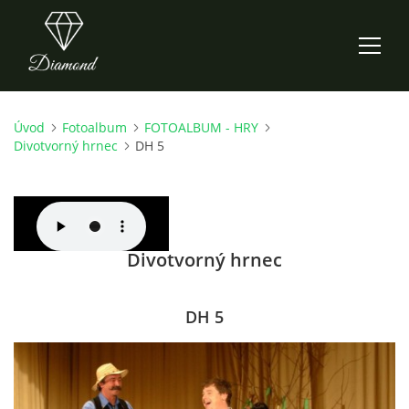
Úvod
Fotoalbum
FOTOALBUM - HRY
ÚVOD
Divotvorný hrnec
DH 5
AKTUALITY
O NÁS
Divotvorný hrnec
HISTORIE
DH 5
CO NOVÉHO ZKOUŠÍME
KDY, KDE A CO HRAJEME