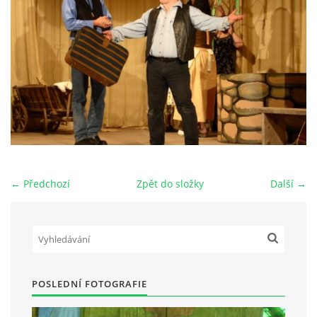
HRY OD ROKU 1973
VIDEOZÁZNAMY Z HER
FOTOALBUM
ČLENOVÉ - SOUČASNOST
← Předchozí
Zpět do složky
Další →
HRY DO ROKU 1973
MÍSTO PRO VAŠE VZKAZY!!
POSLEDNÍ FOTOGRAFIE
DOKUMENTY OVJK