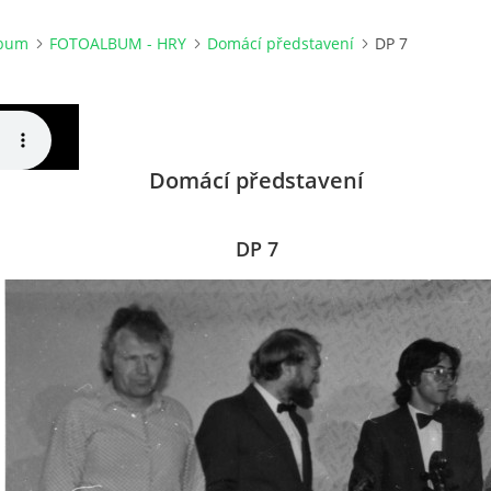
lbum
FOTOALBUM - HRY
Domácí představení
DP 7
Domácí představení
DP 7