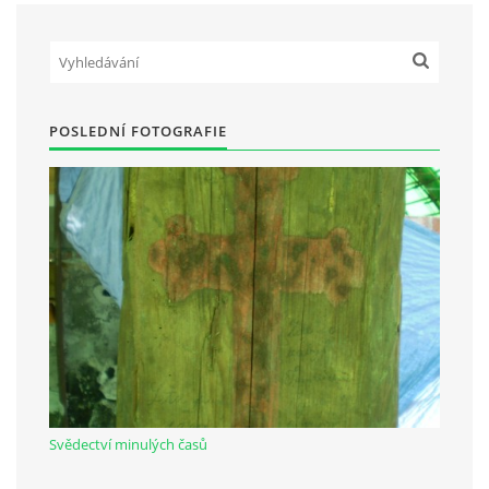
Občanská vzdělávací jednota "Komenský" v Choceradech z.s.
Chocerady 4
POSLEDNÍ FOTOGRAFIE
257 24 Chocerady
IČ: 498 28 614
Kontaktní osoba:
Mgr. Miroslava Cinkeisová
723 967 851
Mirkaci@email.cz
© 2026 eStránky.cz
|
RSS
Svědectví minulých časů