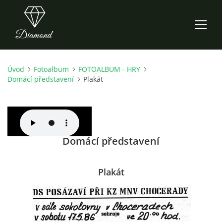
Úvod
Fotoalbum
FOTOALBUM - HRY
ÚVOD
Domácí představení
Plakát
AKTUALITY
O NÁS
Domácí představení
HISTORIE
Plakát
CO NOVÉHO ZKOUŠÍME
KDY, KDE A CO HRAJEME