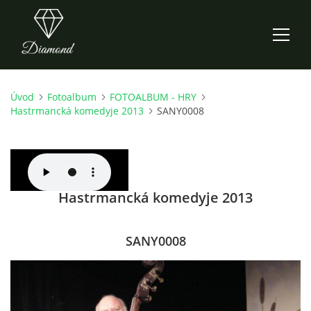
Úvod
Fotoalbum
FOTOALBUM - HRY
ÚVOD
Hastrmancká komedyje 2013
SANY0008
AKTUALITY
O NÁS
Hastrmancká komedyje 2013
HISTORIE
SANY0008
CO NOVÉHO ZKOUŠÍME
KDY, KDE A CO HRAJEME