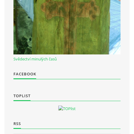
Občanská vzdělávací jednota "Komenský" v Choceradech z.s.
Chocerady 4
257 24 Chocerady
IČ: 498 28 614
Svědectví minulých časů
Kontaktní osoba:
Mgr. Miroslava Cinkeisová
FACEBOOK
723 967 851
Mirkaci@email.cz
TOPLIST
© 2026 eStránky.cz
|
RSS
RSS