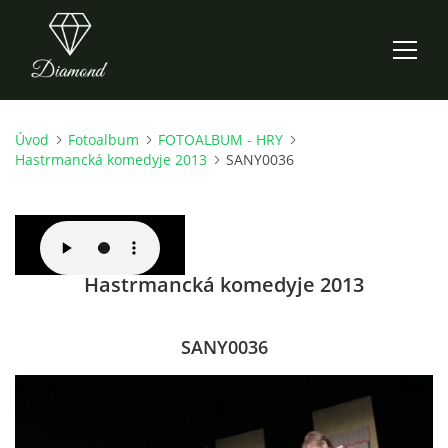
Úvod
Fotoalbum
FOTOALBUM - HRY
ÚVOD
Hastrmancká komedyje 2013
SANY0036
AKTUALITY
O NÁS
Hastrmancká komedyje 2013
HISTORIE
SANY0036
CO NOVÉHO ZKOUŠÍME
KDY, KDE A CO HRAJEME