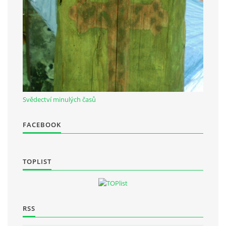
Občanská vzdělávací jednota "Komenský" v Choceradech z.s.
Chocerady 4
257 24 Chocerady
IČ: 498 28 614
Svědectví minulých časů
Kontaktní osoba:
Mgr. Miroslava Cinkeisová
FACEBOOK
723 967 851
Mirkaci@email.cz
TOPLIST
© 2026 eStránky.cz
|
RSS
RSS