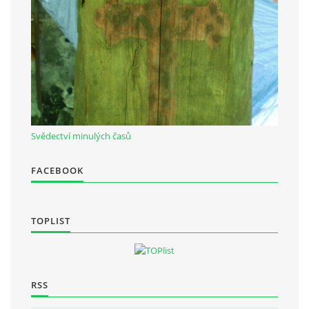
Občanská vzdělávací jednota "Komenský" v Choceradech z.s.
Chocerady 4
257 24 Chocerady
IČ: 498 28 614
Svědectví minulých časů
Kontaktní osoba:
Mgr. Miroslava Cinkeisová
FACEBOOK
723 967 851
Mirkaci@email.cz
TOPLIST
© 2026 eStránky.cz
|
RSS
RSS