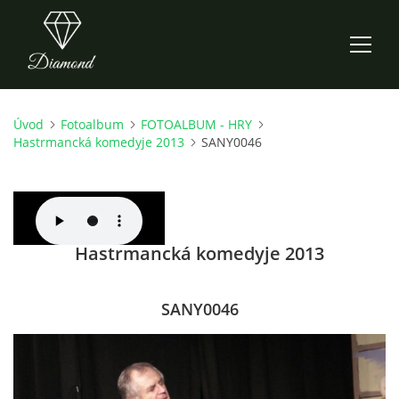
Úvod
Fotoalbum
FOTOALBUM - HRY
ÚVOD
Hastrmancká komedyje 2013
SANY0046
AKTUALITY
O NÁS
Hastrmancká komedyje 2013
HISTORIE
SANY0046
CO NOVÉHO ZKOUŠÍME
KDY, KDE A CO HRAJEME