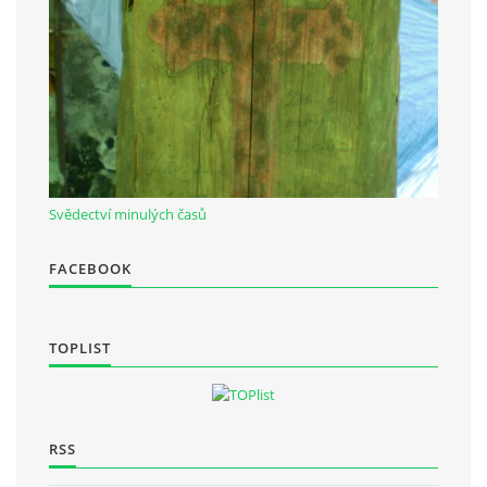
Občanská vzdělávací jednota "Komenský" v Choceradech z.s.
Chocerady 4
257 24 Chocerady
IČ: 498 28 614
Svědectví minulých časů
Kontaktní osoba:
Mgr. Miroslava Cinkeisová
FACEBOOK
723 967 851
Mirkaci@email.cz
TOPLIST
© 2026 eStránky.cz
|
RSS
RSS