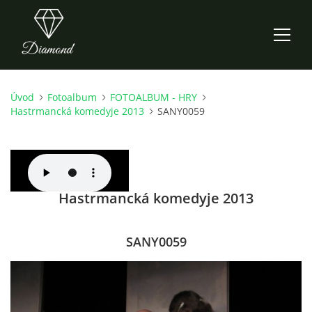
Úvod
Fotoalbum
FOTOALBUM - HRY
ÚVOD
Hastrmancká komedyje 2013
SANY0059
AKTUALITY
O NÁS
Hastrmancká komedyje 2013
HISTORIE
SANY0059
CO NOVÉHO ZKOUŠÍME
KDY, KDE A CO HRAJEME