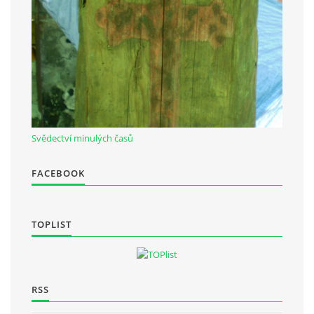
Občanská vzdělávací jednota "Komenský" v Choceradech z.s.
Chocerady 4
257 24 Chocerady
IČ: 498 28 614
Svědectví minulých časů
Kontaktní osoba:
Mgr. Miroslava Cinkeisová
FACEBOOK
723 967 851
Mirkaci@email.cz
TOPLIST
© 2026 eStránky.cz
|
RSS
RSS