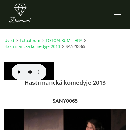
Úvod
Fotoalbum
FOTOALBUM - HRY
ÚVOD
Hastrmancká komedyje 2013
SANY0065
AKTUALITY
O NÁS
Hastrmancká komedyje 2013
HISTORIE
SANY0065
CO NOVÉHO ZKOUŠÍME
KDY, KDE A CO HRAJEME