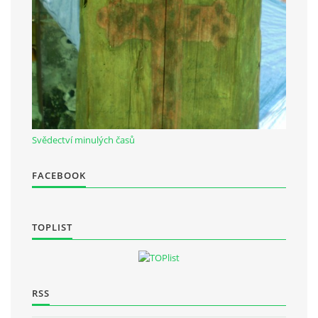
Občanská vzdělávací jednota "Komenský" v Choceradech z.s.
Chocerady 4
257 24 Chocerady
IČ: 498 28 614
Svědectví minulých časů
Kontaktní osoba:
Mgr. Miroslava Cinkeisová
FACEBOOK
723 967 851
Mirkaci@email.cz
TOPLIST
© 2026 eStránky.cz
|
RSS
RSS