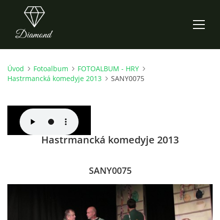
Úvod
Fotoalbum
FOTOALBUM - HRY
ÚVOD
Hastrmancká komedyje 2013
SANY0075
AKTUALITY
O NÁS
Hastrmancká komedyje 2013
HISTORIE
SANY0075
CO NOVÉHO ZKOUŠÍME
KDY, KDE A CO HRAJEME