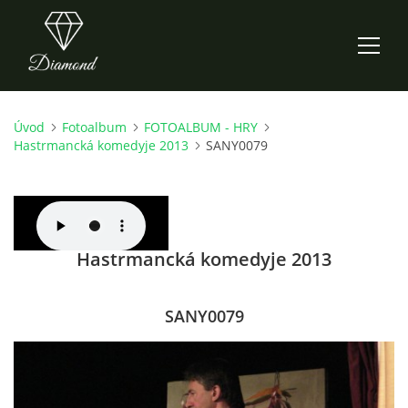
Úvod
Fotoalbum
FOTOALBUM - HRY
ÚVOD
Hastrmancká komedyje 2013
SANY0079
AKTUALITY
O NÁS
Hastrmancká komedyje 2013
HISTORIE
SANY0079
CO NOVÉHO ZKOUŠÍME
KDY, KDE A CO HRAJEME