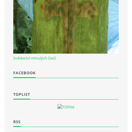
Občanská vzdělávací jednota "Komenský" v Choceradech z.s.
Chocerady 4
257 24 Chocerady
IČ: 498 28 614
Svědectví minulých časů
Kontaktní osoba:
Mgr. Miroslava Cinkeisová
FACEBOOK
723 967 851
Mirkaci@email.cz
TOPLIST
© 2026 eStránky.cz
|
RSS
RSS