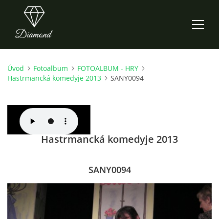
Úvod
Fotoalbum
FOTOALBUM - HRY
ÚVOD
Hastrmancká komedyje 2013
SANY0094
AKTUALITY
O NÁS
Hastrmancká komedyje 2013
HISTORIE
SANY0094
CO NOVÉHO ZKOUŠÍME
KDY, KDE A CO HRAJEME