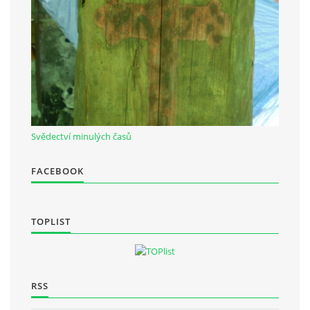
Občanská vzdělávací jednota "Komenský" v Choceradech z.s.
Chocerady 4
257 24 Chocerady
IČ: 498 28 614
Svědectví minulých časů
Kontaktní osoba:
Mgr. Miroslava Cinkeisová
FACEBOOK
723 967 851
Mirkaci@email.cz
TOPLIST
© 2026 eStránky.cz
|
RSS
RSS