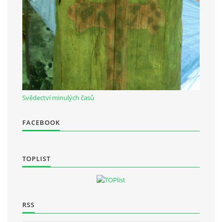
Občanská vzdělávací jednota "Komenský" v Choceradech z.s.
Chocerady 4
257 24 Chocerady
IČ: 498 28 614
Svědectví minulých časů
Kontaktní osoba:
Mgr. Miroslava Cinkeisová
FACEBOOK
723 967 851
Mirkaci@email.cz
TOPLIST
© 2026 eStránky.cz
|
RSS
RSS