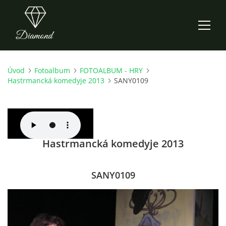
Úvod
Fotoalbum
FOTOALBUM - HRY
ÚVOD
Hastrmancká komedyje 2013
SANY0109
AKTUALITY
O NÁS
Hastrmancká komedyje 2013
HISTORIE
SANY0109
CO NOVÉHO ZKOUŠÍME
KDY, KDE A CO HRAJEME