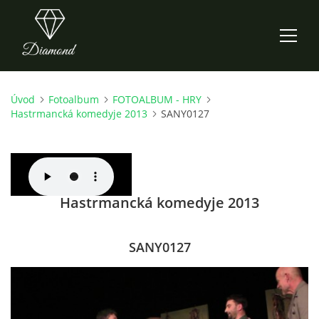
Úvod
Fotoalbum
FOTOALBUM - HRY
ÚVOD
Hastrmancká komedyje 2013
SANY0127
AKTUALITY
O NÁS
Hastrmancká komedyje 2013
HISTORIE
SANY0127
CO NOVÉHO ZKOUŠÍME
KDY, KDE A CO HRAJEME