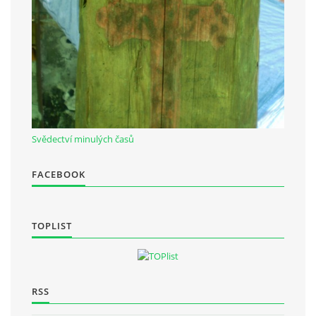
Občanská vzdělávací jednota "Komenský" v Choceradech z.s.
Chocerady 4
257 24 Chocerady
IČ: 498 28 614
Svědectví minulých časů
Kontaktní osoba:
Mgr. Miroslava Cinkeisová
FACEBOOK
723 967 851
Mirkaci@email.cz
TOPLIST
© 2026 eStránky.cz
|
RSS
RSS