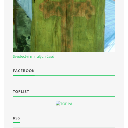
Občanská vzdělávací jednota "Komenský" v Choceradech z.s.
Chocerady 4
257 24 Chocerady
IČ: 498 28 614
Svědectví minulých časů
Kontaktní osoba:
Mgr. Miroslava Cinkeisová
FACEBOOK
723 967 851
Mirkaci@email.cz
TOPLIST
© 2026 eStránky.cz
|
RSS
RSS