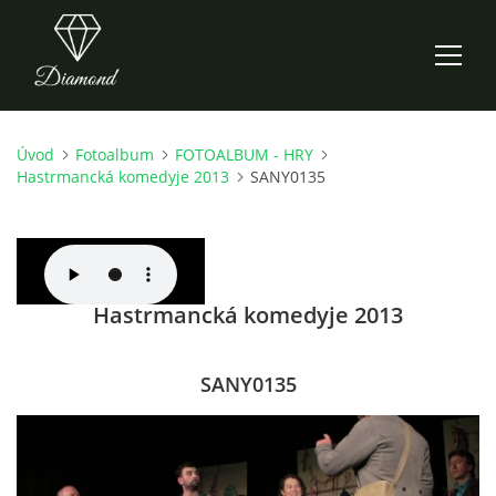
Úvod
Fotoalbum
FOTOALBUM - HRY
ÚVOD
Hastrmancká komedyje 2013
SANY0135
AKTUALITY
O NÁS
Hastrmancká komedyje 2013
HISTORIE
SANY0135
CO NOVÉHO ZKOUŠÍME
KDY, KDE A CO HRAJEME