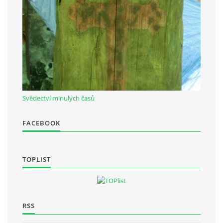
Občanská vzdělávací jednota "Komenský" v Choceradech z.s.
Chocerady 4
257 24 Chocerady
IČ: 498 28 614
Svědectví minulých časů
Kontaktní osoba:
Mgr. Miroslava Cinkeisová
FACEBOOK
723 967 851
Mirkaci@email.cz
TOPLIST
© 2026 eStránky.cz
|
RSS
RSS