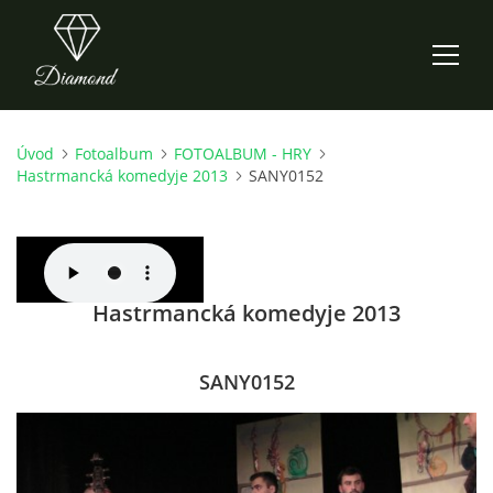
Úvod
Fotoalbum
FOTOALBUM - HRY
ÚVOD
Hastrmancká komedyje 2013
SANY0152
AKTUALITY
O NÁS
Hastrmancká komedyje 2013
HISTORIE
SANY0152
CO NOVÉHO ZKOUŠÍME
KDY, KDE A CO HRAJEME