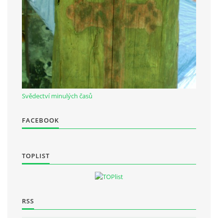
Občanská vzdělávací jednota "Komenský" v Choceradech z.s.
Chocerady 4
257 24 Chocerady
IČ: 498 28 614
Svědectví minulých časů
Kontaktní osoba:
Mgr. Miroslava Cinkeisová
FACEBOOK
723 967 851
Mirkaci@email.cz
TOPLIST
© 2026 eStránky.cz
|
RSS
RSS