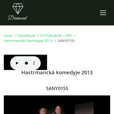
Úvod
Fotoalbum
FOTOALBUM - HRY
ÚVOD
Hastrmancká komedyje 2013
SANY0155
AKTUALITY
O NÁS
Hastrmancká komedyje 2013
HISTORIE
SANY0155
CO NOVÉHO ZKOUŠÍME
KDY, KDE A CO HRAJEME