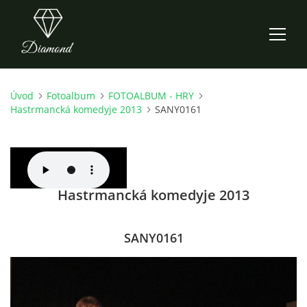
Úvod
Fotoalbum
FOTOALBUM - HRY
ÚVOD
Hastrmancká komedyje 2013
SANY0161
AKTUALITY
O NÁS
Hastrmancká komedyje 2013
HISTORIE
SANY0161
CO NOVÉHO ZKOUŠÍME
KDY, KDE A CO HRAJEME