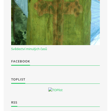
Občanská vzdělávací jednota "Komenský" v Choceradech z.s.
Chocerady 4
257 24 Chocerady
IČ: 498 28 614
Svědectví minulých časů
Kontaktní osoba:
Mgr. Miroslava Cinkeisová
FACEBOOK
723 967 851
Mirkaci@email.cz
TOPLIST
© 2026 eStránky.cz
|
RSS
RSS