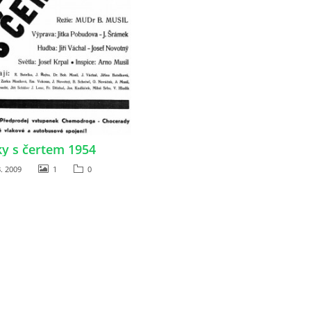
y s čertem 1954
. 2009
1
0