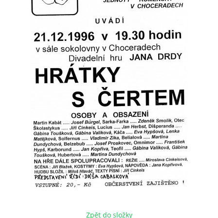
HRY OD ROKU 1973
VIDEOZÁZNAMY Z HER
FOTOALBUM
ČLENOVÉ - SOUČASNOST
HRY DO ROKU 1973
MÍSTO PRO VAŠE VZKAZY!!
DOKUMENTY OVJK
Zpět do složky