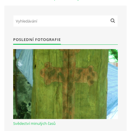
Občanská vzdělávací jednota "Komenský" v Choceradech z.s.
Chocerady 4
257 24 Chocerady
POSLEDNÍ FOTOGRAFIE
IČ: 498 28 614
Kontaktní osoba:
Mgr. Miroslava Cinkeisová
723 967 851
Mirkaci@email.cz
© 2026 eStránky.cz
|
RSS
Svědectví minulých časů