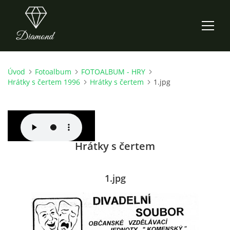
Úvod
Fotoalbum
FOTOALBUM - HRY
ÚVOD
Hrátky s čertem 1996
Hrátky s čertem
1.jpg
AKTUALITY
O NÁS
Hrátky s čertem
HISTORIE
1.jpg
CO NOVÉHO ZKOUŠÍME
KDY, KDE A CO HRAJEME