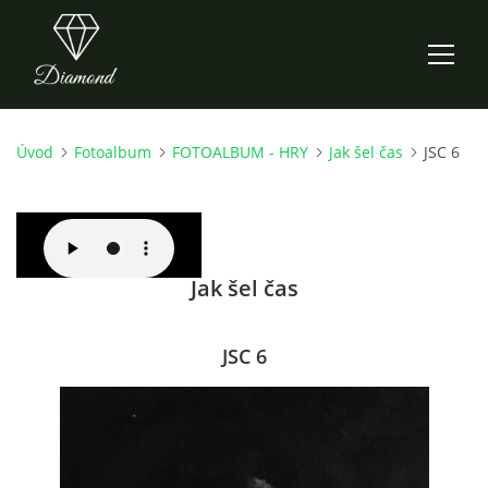
Úvod
Fotoalbum
FOTOALBUM - HRY
Jak šel čas
JSC 6
ÚVOD
AKTUALITY
Jak šel čas
O NÁS
HISTORIE
JSC 6
CO NOVÉHO ZKOUŠÍME
KDY, KDE A CO HRAJEME