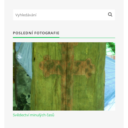
Občanská vzdělávací jednota "Komenský" v Choceradech z.s.
Chocerady 4
POSLEDNÍ FOTOGRAFIE
257 24 Chocerady
IČ: 498 28 614
Kontaktní osoba:
Mgr. Miroslava Cinkeisová
723 967 851
Mirkaci@email.cz
© 2026 eStránky.cz
|
RSS
Svědectví minulých časů