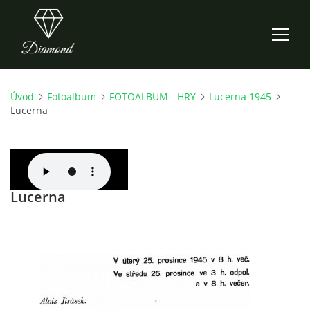
Úvod
Fotoalbum
FOTOALBUM - HRY
Lucerna 1945
ÚVOD
Lucerna
AKTUALITY
O NÁS
Lucerna
HISTORIE
CO NOVÉHO ZKOUŠÍME
KDY, KDE A CO HRAJEME