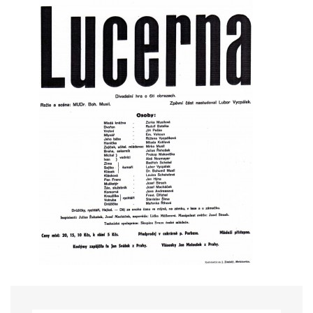
HRY OD ROKU 1973
VIDEOZÁZNAMY Z HER
FOTOALBUM
ČLENOVÉ - SOUČASNOST
HRY DO ROKU 1973
MÍSTO PRO VAŠE VZKAZY!!
DOKUMENTY OVJK