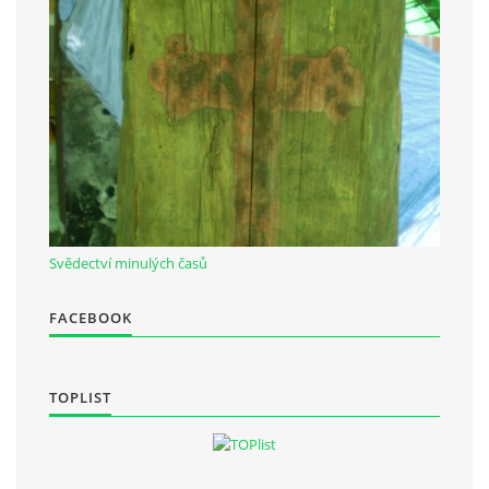
Občanská vzdělávací jednota "Komenský" v Choceradech z.s.
Chocerady 4
257 24 Chocerady
IČ: 498 28 614
Kontaktní osoba:
Mgr. Miroslava Cinkeisová
Svědectví minulých časů
723 967 851
Mirkaci@email.cz
FACEBOOK
© 2026 eStránky.cz
|
RSS
TOPLIST