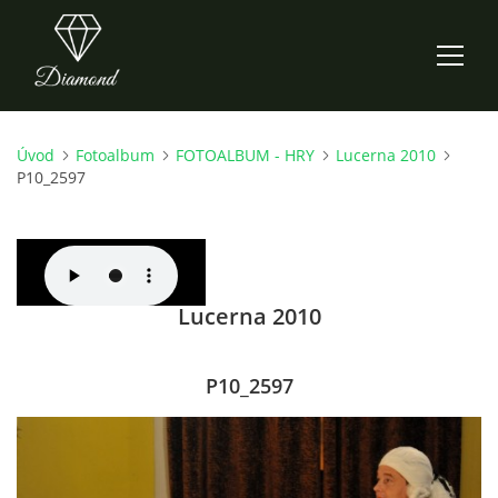
Úvod
Fotoalbum
FOTOALBUM - HRY
Lucerna 2010
ÚVOD
P10_2597
AKTUALITY
O NÁS
Lucerna 2010
HISTORIE
P10_2597
CO NOVÉHO ZKOUŠÍME
KDY, KDE A CO HRAJEME