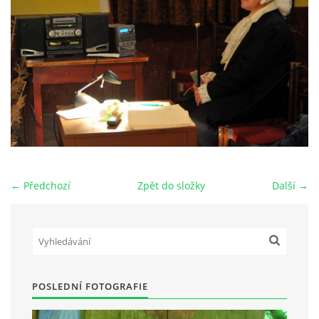
HRY OD ROKU 1973
VIDEOZÁZNAMY Z HER
FOTOALBUM
ČLENOVÉ - SOUČASNOST
← Předchozí
Zpět do složky
Další →
HRY DO ROKU 1973
MÍSTO PRO VAŠE VZKAZY!!
POSLEDNÍ FOTOGRAFIE
DOKUMENTY OVJK