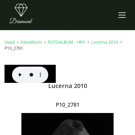
Úvod
Fotoalbum
FOTOALBUM - HRY
Lucerna 2010
ÚVOD
P10_2781
AKTUALITY
O NÁS
Lucerna 2010
HISTORIE
P10_2781
CO NOVÉHO ZKOUŠÍME
KDY, KDE A CO HRAJEME