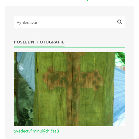
Občanská vzdělávací jednota "Komenský" v Choceradech z.s.
Chocerady 4
257 24 Chocerady
POSLEDNÍ FOTOGRAFIE
IČ: 498 28 614
Kontaktní osoba:
Mgr. Miroslava Cinkeisová
723 967 851
Mirkaci@email.cz
© 2026 eStránky.cz
|
RSS
Svědectví minulých časů