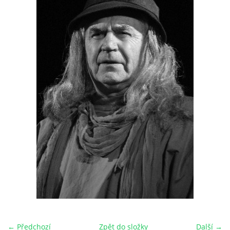
HRY OD ROKU 1973
VIDEOZÁZNAMY Z HER
FOTOALBUM
ČLENOVÉ - SOUČASNOST
HRY DO ROKU 1973
MÍSTO PRO VAŠE VZKAZY!!
DOKUMENTY OVJK
← Předchozí
Zpět do složky
Další →