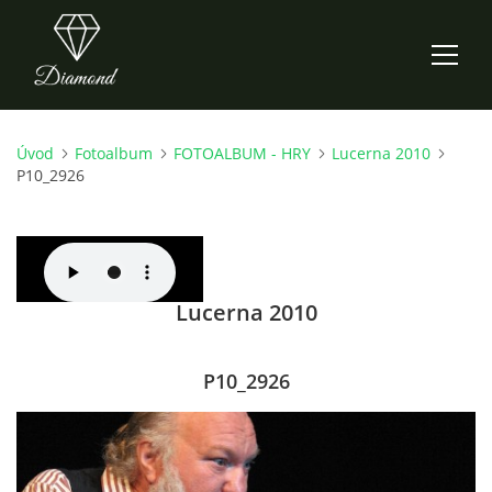
Úvod
Fotoalbum
FOTOALBUM - HRY
Lucerna 2010
ÚVOD
P10_2926
AKTUALITY
O NÁS
Lucerna 2010
HISTORIE
P10_2926
CO NOVÉHO ZKOUŠÍME
KDY, KDE A CO HRAJEME