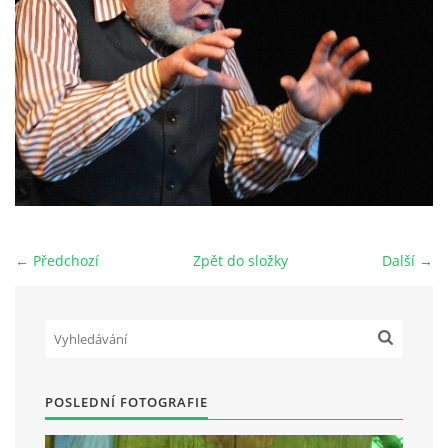
HRY OD ROKU 1973
VIDEOZÁZNAMY Z HER
FOTOALBUM
ČLENOVÉ - SOUČASNOST
← Předchozí
Zpět do složky
Další →
HRY DO ROKU 1973
MÍSTO PRO VAŠE VZKAZY!!
POSLEDNÍ FOTOGRAFIE
DOKUMENTY OVJK