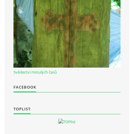
Občanská vzdělávací jednota "Komenský" v Choceradech z.s.
Chocerady 4
257 24 Chocerady
IČ: 498 28 614
Kontaktní osoba:
Mgr. Miroslava Cinkeisová
Svědectví minulých časů
723 967 851
Mirkaci@email.cz
FACEBOOK
© 2026 eStránky.cz
|
RSS
TOPLIST