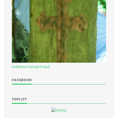
Občanská vzdělávací jednota "Komenský" v Choceradech z.s.
Chocerady 4
257 24 Chocerady
IČ: 498 28 614
Kontaktní osoba:
Mgr. Miroslava Cinkeisová
Svědectví minulých časů
723 967 851
Mirkaci@email.cz
FACEBOOK
© 2026 eStránky.cz
|
RSS
TOPLIST