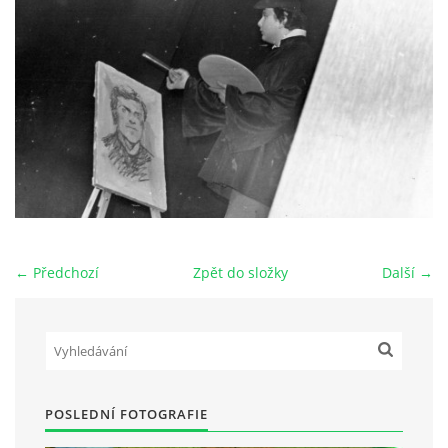
HRY OD ROKU 1973
VIDEOZÁZNAMY Z HER
FOTOALBUM
ČLENOVÉ - SOUČASNOST
← Předchozí
Zpět do složky
Další →
HRY DO ROKU 1973
MÍSTO PRO VAŠE VZKAZY!!
POSLEDNÍ FOTOGRAFIE
DOKUMENTY OVJK