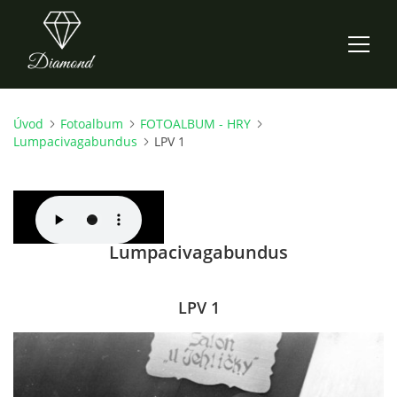
Úvod
Fotoalbum
FOTOALBUM - HRY
ÚVOD
Lumpacivagabundus
LPV 1
AKTUALITY
O NÁS
Lumpacivagabundus
HISTORIE
LPV 1
CO NOVÉHO ZKOUŠÍME
KDY, KDE A CO HRAJEME