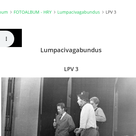
lbum
FOTOALBUM - HRY
Lumpacivagabundus
LPV 3
Lumpacivagabundus
LPV 3