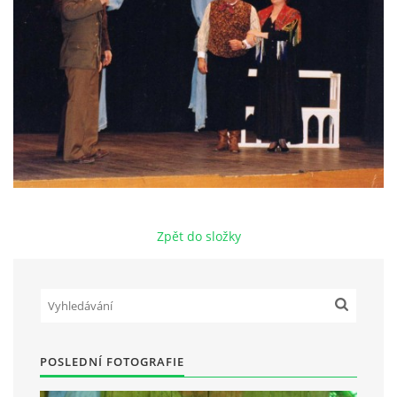
HRY OD ROKU 1973
VIDEOZÁZNAMY Z HER
FOTOALBUM
ČLENOVÉ - SOUČASNOST
Zpět do složky
HRY DO ROKU 1973
MÍSTO PRO VAŠE VZKAZY!!
POSLEDNÍ FOTOGRAFIE
DOKUMENTY OVJK