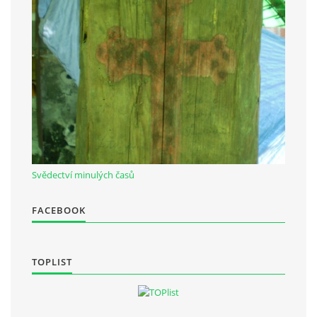
Občanská vzdělávací jednota "Komenský" v Choceradech z.s.
Chocerady 4
257 24 Chocerady
IČ: 498 28 614
Kontaktní osoba:
Mgr. Miroslava Cinkeisová
Svědectví minulých časů
723 967 851
Mirkaci@email.cz
FACEBOOK
© 2026 eStránky.cz
|
RSS
TOPLIST