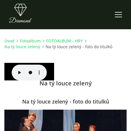
Úvod
Fotoalbum
FOTOALBUM - HRY
ÚVOD
Na tý louce zelený
Na tý louce zelený - foto do titulků
AKTUALITY
O NÁS
Na tý louce zelený
HISTORIE
Na tý louce zelený - foto do titulků
CO NOVÉHO ZKOUŠÍME
KDY, KDE A CO HRAJEME