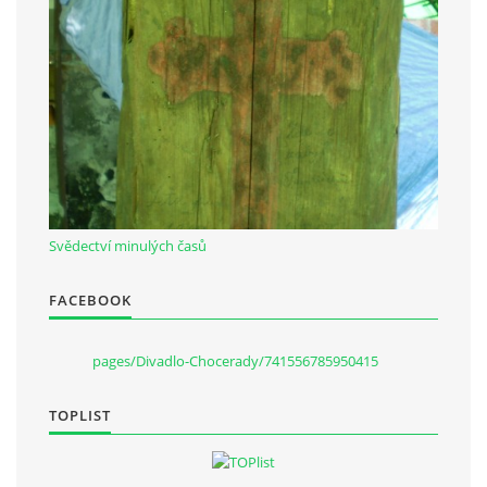
Občanská vzdělávací jednota "Komenský" v Choceradech z.s.
Chocerady 4
257 24 Chocerady
IČ: 498 28 614
Kontaktní osoba:
Svědectví minulých časů
Mgr. Miroslava Cinkeisová
723 967 851
FACEBOOK
Mirkaci@email.cz
pages/Divadlo-Chocerady/741556785950415
© 2026 eStránky.cz
|
RSS
TOPLIST