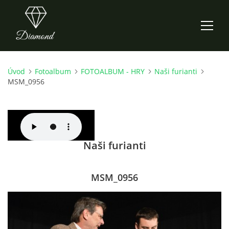
Úvod
Fotoalbum
FOTOALBUM - HRY
Naši furianti
ÚVOD
MSM_0956
AKTUALITY
O NÁS
Naši furianti
HISTORIE
MSM_0956
CO NOVÉHO ZKOUŠÍME
KDY, KDE A CO HRAJEME