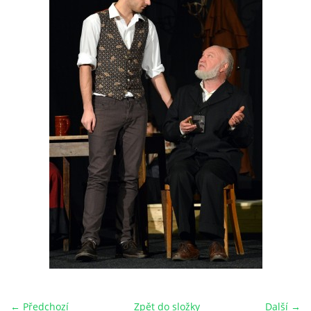
HRY OD ROKU 1973
VIDEOZÁZNAMY Z HER
FOTOALBUM
ČLENOVÉ - SOUČASNOST
HRY DO ROKU 1973
MÍSTO PRO VAŠE VZKAZY!!
DOKUMENTY OVJK
← Předchozí
Zpět do složky
Další →