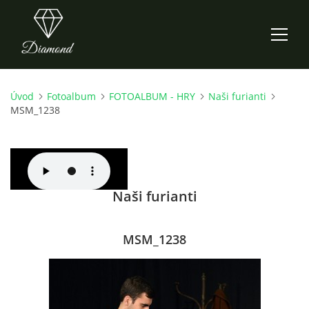
Úvod
Fotoalbum
FOTOALBUM - HRY
Naši furianti
ÚVOD
MSM_1238
AKTUALITY
O NÁS
Naši furianti
HISTORIE
MSM_1238
CO NOVÉHO ZKOUŠÍME
KDY, KDE A CO HRAJEME