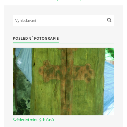
Občanská vzdělávací jednota "Komenský" v Choceradech z.s.
Chocerady 4
257 24 Chocerady
POSLEDNÍ FOTOGRAFIE
IČ: 498 28 614
Kontaktní osoba:
Mgr. Miroslava Cinkeisová
723 967 851
Mirkaci@email.cz
© 2026 eStránky.cz
|
RSS
Svědectví minulých časů