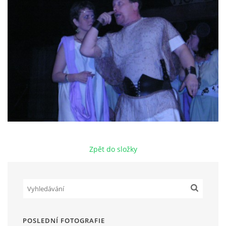
HRY OD ROKU 1973
VIDEOZÁZNAMY Z HER
FOTOALBUM
ČLENOVÉ - SOUČASNOST
Zpět do složky
HRY DO ROKU 1973
MÍSTO PRO VAŠE VZKAZY!!
DOKUMENTY OVJK
POSLEDNÍ FOTOGRAFIE