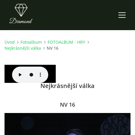
Úvod
Fotoalbum
FOTOALBUM - HRY
ÚVOD
Nejkrásnější válka
NV 16
AKTUALITY
O NÁS
Nejkrásnější válka
HISTORIE
NV 16
CO NOVÉHO ZKOUŠÍME
KDY, KDE A CO HRAJEME