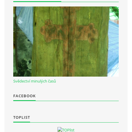
Občanská vzdělávací jednota "Komenský" v Choceradech z.s.
Chocerady 4
257 24 Chocerady
IČ: 498 28 614
Kontaktní osoba:
Mgr. Miroslava Cinkeisová
723 967 851
Svědectví minulých časů
Mirkaci@email.cz
FACEBOOK
© 2026 eStránky.cz
|
RSS
TOPLIST