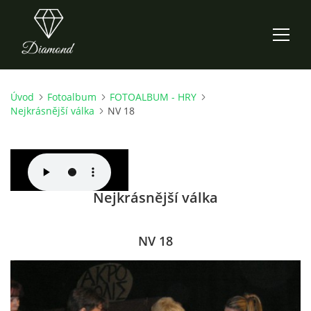
Úvod
Fotoalbum
FOTOALBUM - HRY
ÚVOD
Nejkrásnější válka
NV 18
AKTUALITY
O NÁS
Nejkrásnější válka
HISTORIE
NV 18
CO NOVÉHO ZKOUŠÍME
KDY, KDE A CO HRAJEME