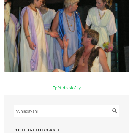
HRY OD ROKU 1973
VIDEOZÁZNAMY Z HER
FOTOALBUM
ČLENOVÉ - SOUČASNOST
Zpět do složky
HRY DO ROKU 1973
MÍSTO PRO VAŠE VZKAZY!!
DOKUMENTY OVJK
POSLEDNÍ FOTOGRAFIE