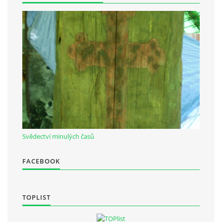
Občanská vzdělávací jednota "Komenský" v Choceradech z.s.
Chocerady 4
257 24 Chocerady
IČ: 498 28 614
Kontaktní osoba:
Mgr. Miroslava Cinkeisová
723 967 851
Svědectví minulých časů
Mirkaci@email.cz
FACEBOOK
© 2026 eStránky.cz
|
RSS
TOPLIST