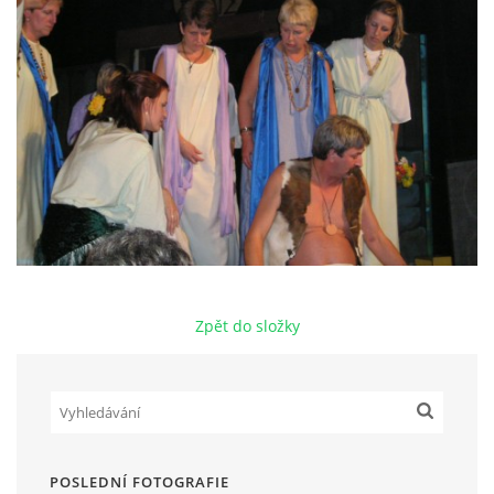
HRY OD ROKU 1973
VIDEOZÁZNAMY Z HER
FOTOALBUM
ČLENOVÉ - SOUČASNOST
Zpět do složky
HRY DO ROKU 1973
MÍSTO PRO VAŠE VZKAZY!!
DOKUMENTY OVJK
POSLEDNÍ FOTOGRAFIE