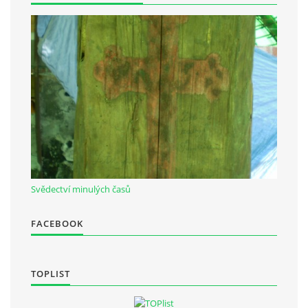
Občanská vzdělávací jednota "Komenský" v Choceradech z.s.
Chocerady 4
257 24 Chocerady
IČ: 498 28 614
Kontaktní osoba:
Mgr. Miroslava Cinkeisová
723 967 851
Svědectví minulých časů
Mirkaci@email.cz
FACEBOOK
© 2026 eStránky.cz
|
RSS
TOPLIST