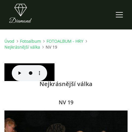
Úvod
Fotoalbum
FOTOALBUM - HRY
ÚVOD
Nejkrásnější válka
NV 19
AKTUALITY
O NÁS
Nejkrásnější válka
HISTORIE
NV 19
CO NOVÉHO ZKOUŠÍME
KDY, KDE A CO HRAJEME