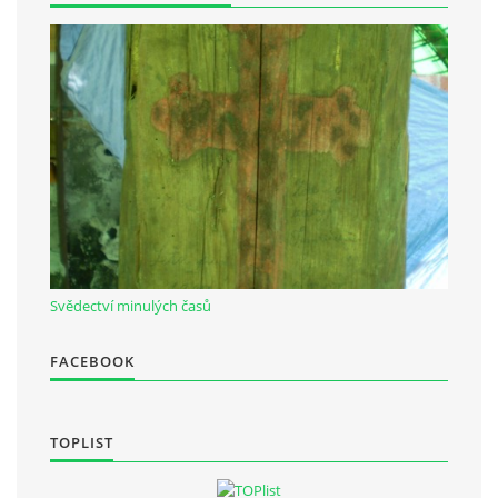
Občanská vzdělávací jednota "Komenský" v Choceradech z.s.
Chocerady 4
257 24 Chocerady
IČ: 498 28 614
Kontaktní osoba:
Mgr. Miroslava Cinkeisová
723 967 851
Svědectví minulých časů
Mirkaci@email.cz
FACEBOOK
© 2026 eStránky.cz
|
RSS
TOPLIST