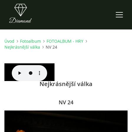
Úvod
Fotoalbum
FOTOALBUM - HRY
ÚVOD
Nejkrásnější válka
NV 24
AKTUALITY
O NÁS
Nejkrásnější válka
HISTORIE
NV 24
CO NOVÉHO ZKOUŠÍME
KDY, KDE A CO HRAJEME