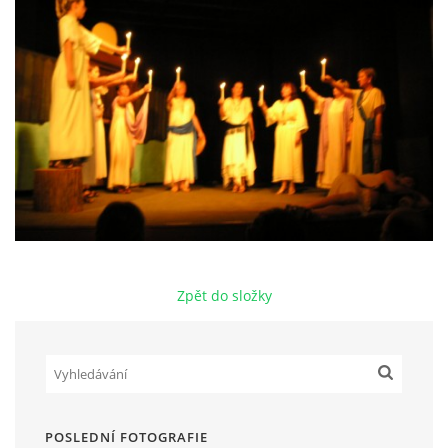
HRY OD ROKU 1973
VIDEOZÁZNAMY Z HER
FOTOALBUM
ČLENOVÉ - SOUČASNOST
Zpět do složky
HRY DO ROKU 1973
MÍSTO PRO VAŠE VZKAZY!!
DOKUMENTY OVJK
POSLEDNÍ FOTOGRAFIE