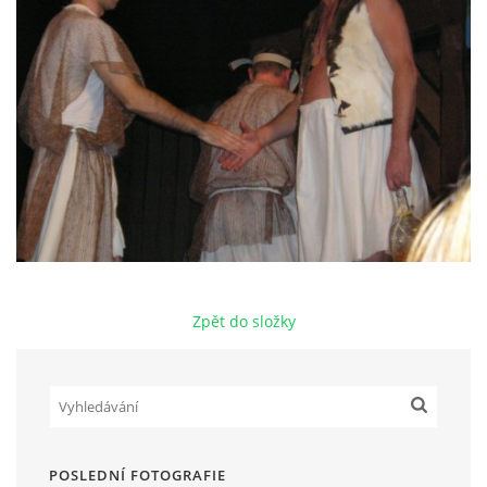
HRY OD ROKU 1973
VIDEOZÁZNAMY Z HER
FOTOALBUM
ČLENOVÉ - SOUČASNOST
Zpět do složky
HRY DO ROKU 1973
MÍSTO PRO VAŠE VZKAZY!!
DOKUMENTY OVJK
POSLEDNÍ FOTOGRAFIE