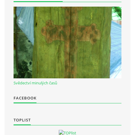
Občanská vzdělávací jednota "Komenský" v Choceradech z.s.
Chocerady 4
257 24 Chocerady
IČ: 498 28 614
Kontaktní osoba:
Mgr. Miroslava Cinkeisová
723 967 851
Svědectví minulých časů
Mirkaci@email.cz
FACEBOOK
© 2026 eStránky.cz
|
RSS
TOPLIST