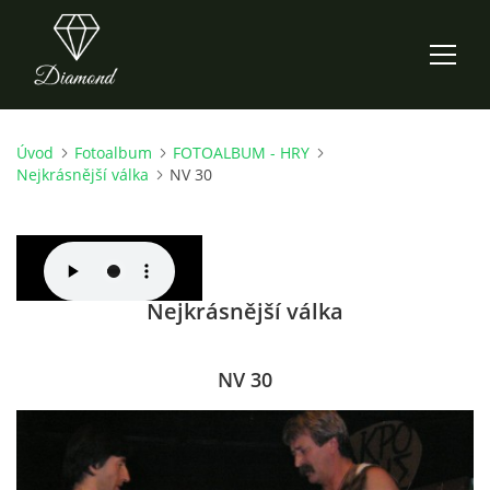
Úvod
Fotoalbum
FOTOALBUM - HRY
ÚVOD
Nejkrásnější válka
NV 30
AKTUALITY
O NÁS
Nejkrásnější válka
HISTORIE
NV 30
CO NOVÉHO ZKOUŠÍME
KDY, KDE A CO HRAJEME