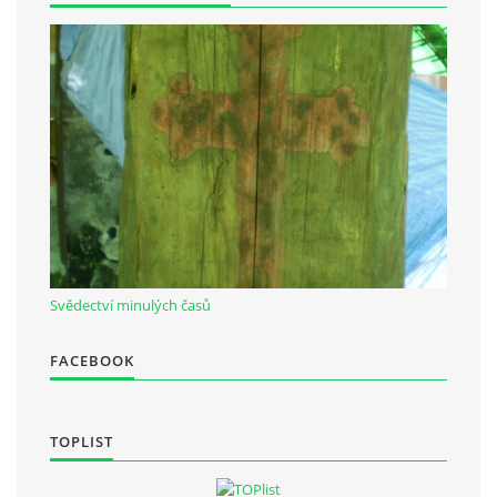
Občanská vzdělávací jednota "Komenský" v Choceradech z.s.
Chocerady 4
257 24 Chocerady
IČ: 498 28 614
Kontaktní osoba:
Mgr. Miroslava Cinkeisová
723 967 851
Svědectví minulých časů
Mirkaci@email.cz
FACEBOOK
© 2026 eStránky.cz
|
RSS
TOPLIST