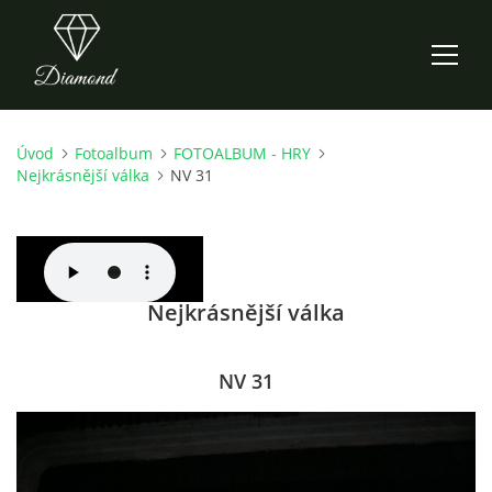
Úvod
Fotoalbum
FOTOALBUM - HRY
ÚVOD
Nejkrásnější válka
NV 31
AKTUALITY
O NÁS
Nejkrásnější válka
HISTORIE
NV 31
CO NOVÉHO ZKOUŠÍME
KDY, KDE A CO HRAJEME