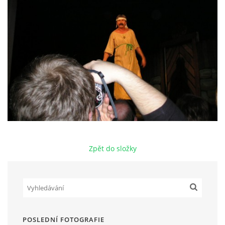
HRY OD ROKU 1973
VIDEOZÁZNAMY Z HER
FOTOALBUM
ČLENOVÉ - SOUČASNOST
Zpět do složky
HRY DO ROKU 1973
MÍSTO PRO VAŠE VZKAZY!!
DOKUMENTY OVJK
POSLEDNÍ FOTOGRAFIE