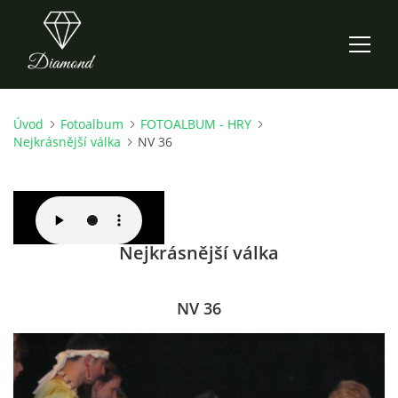
Úvod
Fotoalbum
FOTOALBUM - HRY
ÚVOD
Nejkrásnější válka
NV 36
AKTUALITY
O NÁS
Nejkrásnější válka
HISTORIE
NV 36
CO NOVÉHO ZKOUŠÍME
KDY, KDE A CO HRAJEME