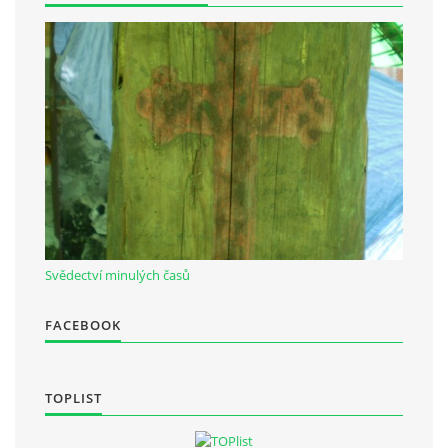
Občanská vzdělávací jednota "Komenský" v Choceradech z.s.
Chocerady 4
257 24 Chocerady
IČ: 498 28 614
Kontaktní osoba:
Mgr. Miroslava Cinkeisová
723 967 851
Svědectví minulých časů
Mirkaci@email.cz
FACEBOOK
© 2026 eStránky.cz
|
RSS
TOPLIST