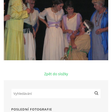
HRY OD ROKU 1973
VIDEOZÁZNAMY Z HER
FOTOALBUM
ČLENOVÉ - SOUČASNOST
Zpět do složky
HRY DO ROKU 1973
MÍSTO PRO VAŠE VZKAZY!!
DOKUMENTY OVJK
POSLEDNÍ FOTOGRAFIE