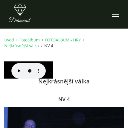
Úvod
Fotoalbum
FOTOALBUM - HRY
ÚVOD
Nejkrásnější válka
NV 4
AKTUALITY
O NÁS
Nejkrásnější válka
HISTORIE
NV 4
CO NOVÉHO ZKOUŠÍME
KDY, KDE A CO HRAJEME