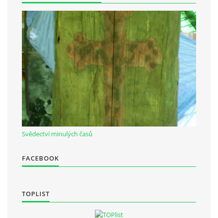
Občanská vzdělávací jednota "Komenský" v Choceradech z.s.
Chocerady 4
257 24 Chocerady
IČ: 498 28 614
Kontaktní osoba:
Mgr. Miroslava Cinkeisová
723 967 851
Svědectví minulých časů
Mirkaci@email.cz
FACEBOOK
© 2026 eStránky.cz
|
RSS
TOPLIST