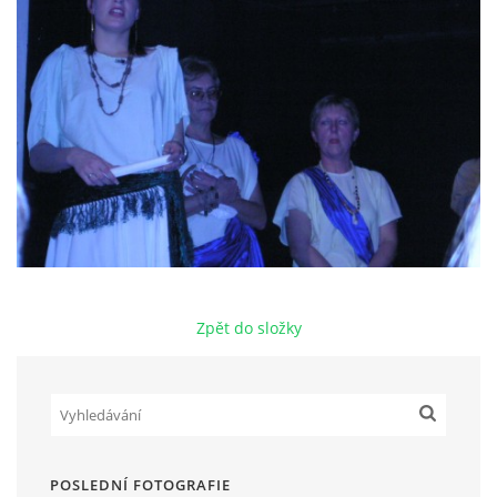
HRY OD ROKU 1973
VIDEOZÁZNAMY Z HER
FOTOALBUM
ČLENOVÉ - SOUČASNOST
Zpět do složky
HRY DO ROKU 1973
MÍSTO PRO VAŠE VZKAZY!!
DOKUMENTY OVJK
POSLEDNÍ FOTOGRAFIE