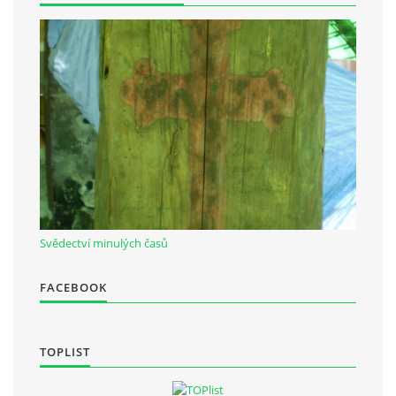
Občanská vzdělávací jednota "Komenský" v Choceradech z.s.
Chocerady 4
257 24 Chocerady
IČ: 498 28 614
Kontaktní osoba:
Mgr. Miroslava Cinkeisová
723 967 851
Svědectví minulých časů
Mirkaci@email.cz
FACEBOOK
© 2026 eStránky.cz
|
RSS
TOPLIST