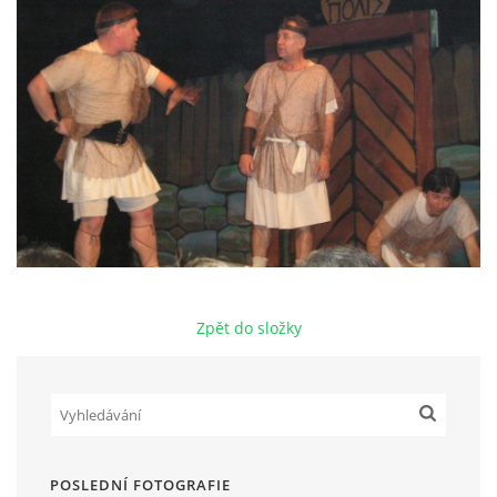
HRY OD ROKU 1973
VIDEOZÁZNAMY Z HER
FOTOALBUM
ČLENOVÉ - SOUČASNOST
Zpět do složky
HRY DO ROKU 1973
MÍSTO PRO VAŠE VZKAZY!!
DOKUMENTY OVJK
POSLEDNÍ FOTOGRAFIE