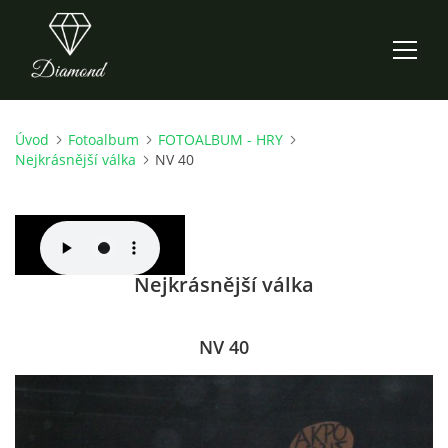
Úvod
Fotoalbum
FOTOALBUM - HRY
ÚVOD
Nejkrásnější válka
NV 40
AKTUALITY
O NÁS
Nejkrásnější válka
HISTORIE
NV 40
CO NOVÉHO ZKOUŠÍME
KDY, KDE A CO HRAJEME